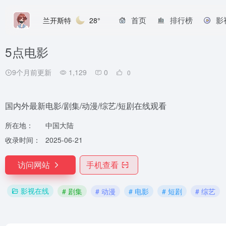
首页
排行榜
影
兰开斯特
28°
5点电影
9个月前更新
1,129
0
0
国内外最新电影/剧集/动漫/综艺/短剧在线观看
所在地：
中国大陆
收录时间：
2025-06-21
访问网站
手机查看
影视在线
# 剧集
# 动漫
# 电影
# 短剧
# 综艺